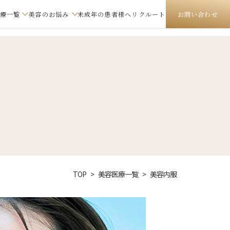
療一覧
美容のお悩み
未成年の患者様へ
リクルート
お問い合わせ
じめてご来院の方へ
巻き爪
ハイコックス
一般皮膚科）
やけど
サー
ダーマペン
虫
リバースピール
入
ボトックス注射
治療
医療脱毛
TOP
美容医療一覧
美容内服
去
美容点滴
クターズコスメ
レ