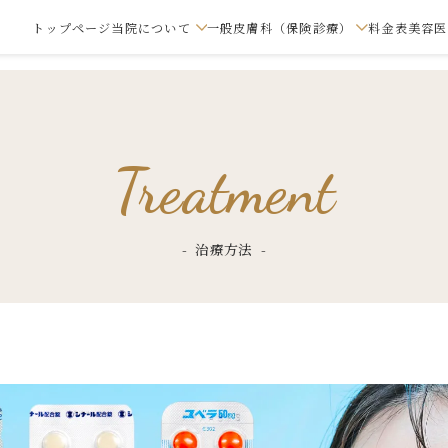
トップページ
当院について
一般皮膚科（保険診療）
料金表
美容医
ードVリフト
皮のお悩み
会員制度について
湿疹・皮膚炎
イソトレチノイン（ニ
肌のお悩み
はじめてご来院の方へ
帯状疱疹
ルメッカ
体のお悩み
は
Treatment
キビ治療）
（美容）
（
（じんましん）
ぶた形成
うおのめ・たこ
シミ・そばかすの治療
口唇ヘルペス
脱毛
ネス
ターゲットクール
ハイドラエリク
のふくらみ
脱毛症
肝斑の治療
虫刺され
痩身
水
治療方法
療法
ピーリング各種
ミラノリピール
エラ・輪郭
毛穴・美肌の治療
妊娠線・肉割れ
ーニング
ミルキーライト
ヒアルロン酸注
の穴あけ
ニキビ・ニキビ跡の治
ほくろ・いぼの
のふくらみ取り
糸リフト
療
医療ハイフ
たるみ
ハリ・たるみ
ースノエル
ピアスの穴あけ
ほくろ・いぼの治療
ほくろ・いぼ除
薄毛
冷却瘦身
AGA（男性薄毛治療）
FAGA/FHPL（女性薄毛
ド
薄毛
メディカル筋ト
治療）