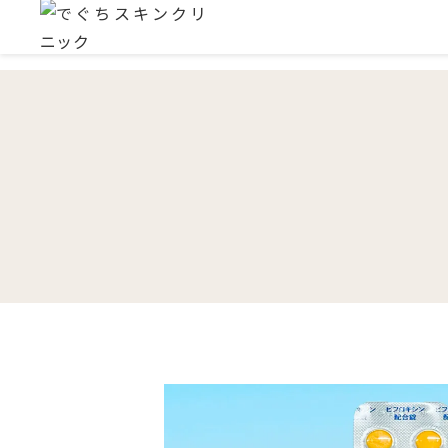
アトピー性皮膚炎
アップニーク切らない
クリニック紹介
ニキビ
インモ
顔と頭
眼瞼下垂治療
水いぼ
蕁麻疹
二重ま
プルリアル
ニュー
乾癬（かんせん）
目の下
ジュベルック
ACRS
小顔・
デルマスマート
ピコト
ピアス
二重術
目の下
シワ・
テスラスカルプチャー
グラマ
女性の
美容内服
男性の