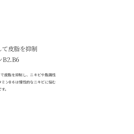
して皮脂を抑制
B2.B6
とで皮脂を抑制し、ニキビや脂漏性
タミンB６は慢性的なニキビに悩む
です。