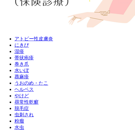
アトピー性皮膚炎
にきび
湿疹
帯状疱疹
巻き爪
水いぼ
蕁麻疹
うおのめ・たこ
ヘルペス
やけど
尋常性乾癬
脱毛症
虫刺され
粉瘤
水虫