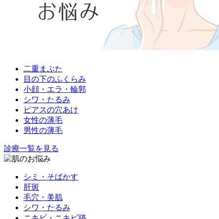
二重まぶた
目の下のふくらみ
小顔・エラ・輪郭
シワ・たるみ
ピアスの穴あけ
女性の薄毛
男性の薄毛
診療一覧を見る
シミ・そばかす
肝斑
毛穴・美肌
シワ・たるみ
ニキビ・ニキビ跡