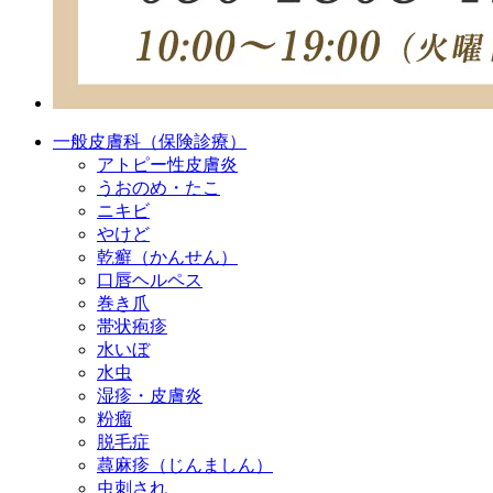
一般皮膚科（保険診療）
アトピー性皮膚炎
うおのめ・たこ
ニキビ
やけど
乾癬（かんせん）
口唇ヘルペス
巻き爪
帯状疱疹
水いぼ
水虫
湿疹・皮膚炎
粉瘤
脱毛症
蕁麻疹（じんましん）
虫刺され