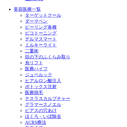
美容医療一覧
ターゲットクール
ダーマペン
ピーリング各種
ピコトーニング
デルマスマート
ミルキーライト
二重術
目の下のふくらみ取り
糸リフト
医療ハイフ
ジュベルック
ヒアルロン酸注入
ボトックス注射
医療脱毛
テスラスカルプチャー
グラマースノエル
ピアスの穴あけ
ほくろ・いぼ除去
ACRS療法