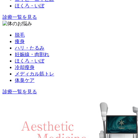
ほくろ・いぼ
診療一覧を見る
脱毛
痩身
ハリ・たるみ
妊娠線・肉割れ
ほくろ・いぼ
冷却瘦身
メディカル筋トレ
体臭ケア
診療一覧を見る