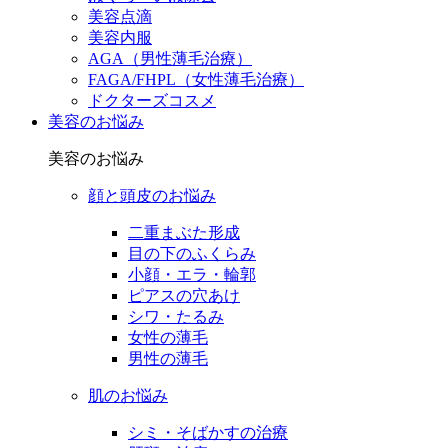
美容点滴
美容内服
AGA（男性薄毛治療）
FAGA/FHPL（女性薄毛治療）
ドクターズコスメ
美容のお悩み
美容のお悩み
顔と頭皮のお悩み
二重まぶた形成
目の下のふくらみ
小顔・エラ・輪郭
ピアスの穴あけ
シワ・たるみ
女性の薄毛
男性の薄毛
肌のお悩み
シミ・そばかすの治療