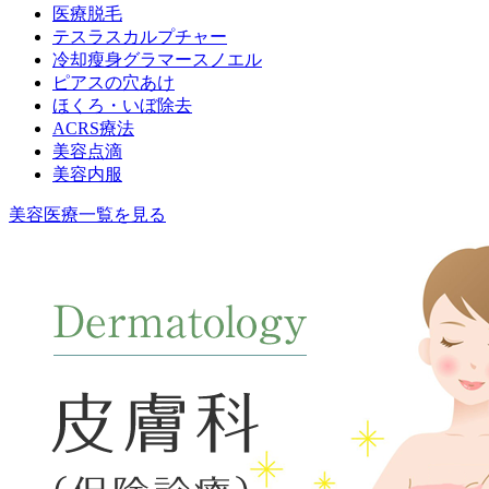
医療脱毛
テスラスカルプチャー
冷却瘦身グラマースノエル
ピアスの穴あけ
ほくろ・いぼ除去
ACRS療法
美容点滴
美容内服
美容医療一覧を見る