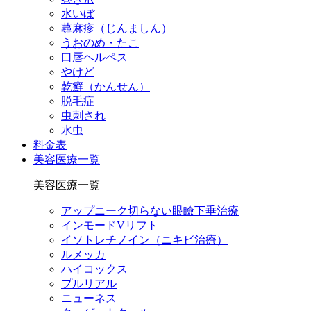
水いぼ
蕁麻疹（じんましん）
うおのめ・たこ
口唇ヘルペス
やけど
乾癬（かんせん）
脱毛症
虫刺され
水虫
料金表
美容医療一覧
美容医療一覧
アップニーク切らない眼瞼下垂治療
インモードVリフト
イソトレチノイン（ニキビ治療）
ルメッカ
ハイコックス
プルリアル
ニューネス