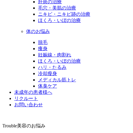
肝斑の治療
毛穴・美肌の治療
ニキビ・ニキビ跡の治療
ほくろ・いぼの治療
体のお悩み
脱毛
痩身
妊娠線・肉割れ
ほくろ・いぼの治療
ハリ・たるみ
冷却瘦身
メディカル筋トレ
体臭ケア
未成年の患者様へ
リクルート
お問い合わせ
Trouble
美容のお悩み