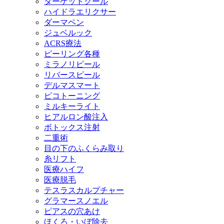
ターゲットクール
ハイドラエリクサー
ダーマペン
ジュベルック
ACRS療法
ピーリング各種
ミラノリピール
リバースピール
デルマスマート
ピコトーニング
ミルキーライト
ヒアルロン酸注入
ボトックス注射
二重術
目の下のふくらみ取り
糸リフト
医療ハイフ
医療脱毛
テスラスカルプチャー
グラマースノエル
ピアスの穴あけ
ほくろ・いぼ除去