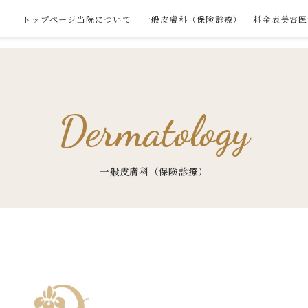
トップページ
当院について
一般皮膚科（保険診療）
料金表
美容医
ードVリフト
皮のお悩み
会員制度について
湿疹・皮膚炎
イソトレチノイン（ニ
肌のお悩み
はじめてご来院の方へ
帯状疱疹
ルメッカ
体のお悩み
は
Dermatology
キビ治療）
（美容）
（
（じんましん）
ぶた形成
うおのめ・たこ
シミ・そばかすの治療
口唇ヘルペス
脱毛
ネス
ターゲットクール
ハイドラエリク
のふくらみ
脱毛症
肝斑の治療
虫刺され
痩身
水
一般皮膚科（保険診療）
療法
ピーリング各種
ミラノリピール
エラ・輪郭
毛穴・美肌の治療
妊娠線・肉割れ
ーニング
ミルキーライト
ヒアルロン酸注
の穴あけ
ニキビ・ニキビ跡の治
ほくろ・いぼの
のふくらみ取り
糸リフト
療
医療ハイフ
たるみ
ハリ・たるみ
ースノエル
ピアスの穴あけ
ほくろ・いぼの治療
ほくろ・いぼ除
薄毛
冷却瘦身
AGA（男性薄毛治療）
FAGA/FHPL（女性薄毛
ド
薄毛
メディカル筋ト
治療）