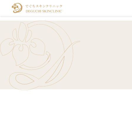
アトピー性皮膚炎
アップニーク切らない
クリニック紹介
ニキビ
インモ
顔と頭
眼瞼下垂治療
水いぼ
蕁麻疹
二重ま
プルリアル
ニュー
乾癬（かんせん）
目の下
ジュベルック
ACRS
小顔・
デルマスマート
ピコト
ピアス
二重術
目の下
シワ・
テスラスカルプチャー
グラマ
女性の
美容内服
男性の