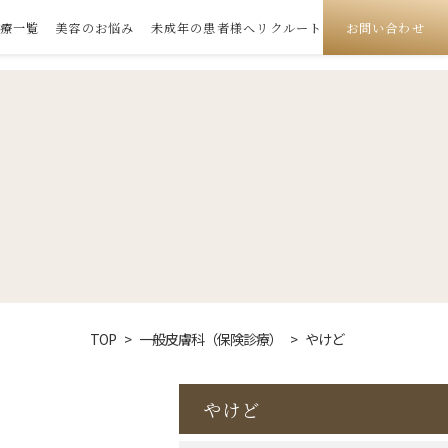
療一覧
美容のお悩み
未成年の患者様へ
リクルート
お問い合わせ
じめてご来院の方へ
巻き爪
ハイコックス
一般皮膚科）
やけど
サー
ダーマペン
虫
リバースピール
入
ボトックス注射
治療
医療脱毛
TOP
一般皮膚科（保険診療）
やけど
去
美容点滴
やけど
クターズコスメ
レ