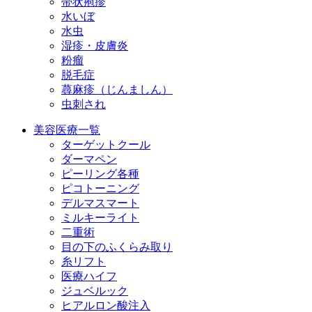
帯状疱疹
水いぼ
水虫
湿疹・皮膚炎
粉瘤
脱毛症
蕁麻疹（じんましん）
虫刺され
美容医療一覧
ターゲットクール
ダーマペン
ピーリング各種
ピコトーニング
デルマスマート
ミルキーライト
二重術
目の下のふくらみ取り
糸リフト
医療ハイフ
ジュベルック
ヒアルロン酸注入