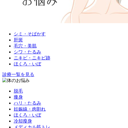
シミ・そばかす
肝斑
毛穴・美肌
シワ・たるみ
ニキビ・ニキビ跡
ほくろ・いぼ
診療一覧を見る
脱毛
痩身
ハリ・たるみ
妊娠線・肉割れ
ほくろ・いぼ
冷却瘦身
メディカル筋トレ