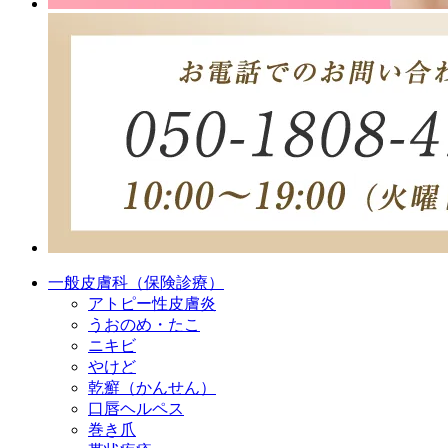
一般皮膚科（保険診療）
アトピー性皮膚炎
うおのめ・たこ
ニキビ
やけど
乾癬（かんせん）
口唇ヘルペス
巻き爪