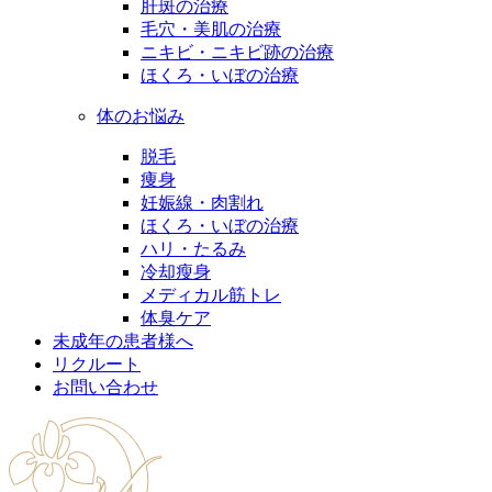
肝斑の治療
毛穴・美肌の治療
ニキビ・ニキビ跡の治療
ほくろ・いぼの治療
体のお悩み
脱毛
痩身
妊娠線・肉割れ
ほくろ・いぼの治療
ハリ・たるみ
冷却瘦身
メディカル筋トレ
体臭ケア
未成年の患者様へ
リクルート
お問い合わせ