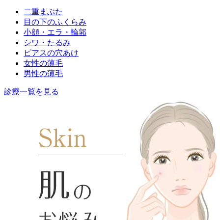
二重まぶた
目の下のふくらみ
小顔・エラ・輪郭
シワ・たるみ
ピアスの穴あけ
女性の薄毛
男性の薄毛
診療一覧を見る