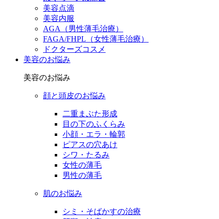
美容点滴
美容内服
AGA（男性薄毛治療）
FAGA/FHPL（女性薄毛治療）
ドクターズコスメ
美容のお悩み
美容のお悩み
顔と頭皮のお悩み
二重まぶた形成
目の下のふくらみ
小顔・エラ・輪郭
ピアスの穴あけ
シワ・たるみ
女性の薄毛
男性の薄毛
肌のお悩み
シミ・そばかすの治療