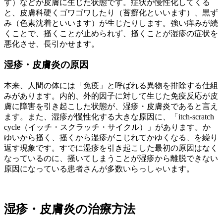
す）などが皮膚に生じた状態です。症状が慢性化してくる
と、皮膚科硬くゴワゴワしたり（苔癬化といいます）、黒ず
み（色素沈着といいます）が生じたりします。強い痒みが続
くことで、掻くことが止められず、掻くことが湿疹の症状を
悪化させ、長引かせます。
湿疹・皮膚炎の原因
本来、人間の体には「免疫」と呼ばれる異物を排除する仕組
みがあります。内的、外的因子に対して生じた免疫反応が皮
膚に障害を引き起こした状態が、湿疹・皮膚炎であると言え
ます。また、湿疹が慢性化する大きな原因に、「itch-scratch
cycle（イッチ・スクラッチ・サイクル）」があります。か
ゆいから掻く、掻くから湿疹がこじれてかゆくなる、を繰り
返す現象です。すでに湿疹を引き起こした最初の原因はなく
なっているのに、掻いてしまうことが湿疹から離脱できない
原因になっている患者さんが多数いらっしゃいます。
湿疹・皮膚炎の治療方法