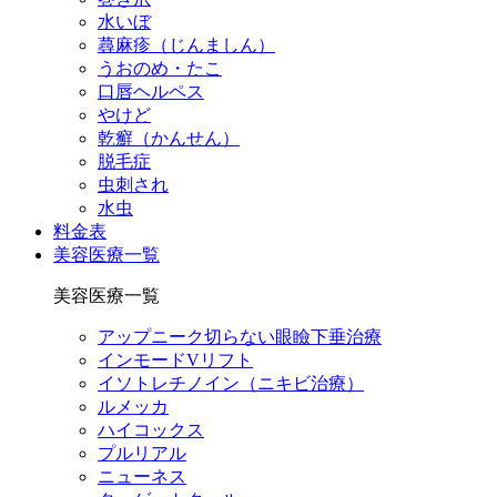
水いぼ
蕁麻疹（じんましん）
うおのめ・たこ
口唇ヘルペス
やけど
乾癬（かんせん）
脱毛症
虫刺され
水虫
料金表
美容医療一覧
美容医療一覧
アップニーク切らない眼瞼下垂治療
インモードVリフト
イソトレチノイン（ニキビ治療）
ルメッカ
ハイコックス
プルリアル
ニューネス