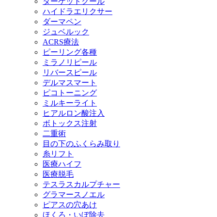
ターゲットクール
ハイドラエリクサー
ダーマペン
ジュベルック
ACRS療法
ピーリング各種
ミラノリピール
リバースピール
デルマスマート
ピコトーニング
ミルキーライト
ヒアルロン酸注入
ボトックス注射
二重術
目の下のふくらみ取り
糸リフト
医療ハイフ
医療脱毛
テスラスカルプチャー
グラマースノエル
ピアスの穴あけ
ほくろ・いぼ除去