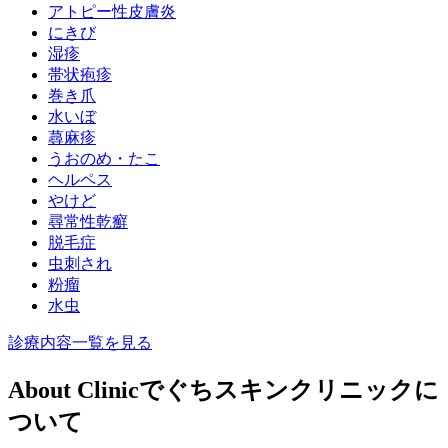
アトピー性皮膚炎
にきび
湿疹
帯状疱疹
巻き爪
水いぼ
蕁麻疹
うおのめ・たこ
ヘルペス
やけど
尋常性乾癬
脱毛症
虫刺され
粉瘤
水虫
診療内容一覧を見る
About Clinic
でぐちスキンクリニックに
ついて