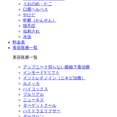
うおのめ・たこ
口唇ヘルペス
やけど
乾癬（かんせん）
脱毛症
虫刺され
水虫
料金表
美容医療一覧
美容医療一覧
アップニーク切らない眼瞼下垂治療
インモードVリフト
イソトレチノイン（ニキビ治療）
ルメッカ
ハイコックス
プルリアル
ニューネス
ターゲットクール
ハイドラエリクサー
ダーマペン