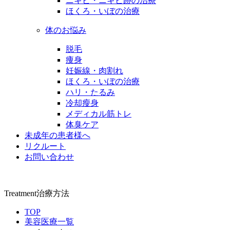
ニキビ・ニキビ跡の治療
ほくろ・いぼの治療
体のお悩み
脱毛
痩身
妊娠線・肉割れ
ほくろ・いぼの治療
ハリ・たるみ
冷却瘦身
メディカル筋トレ
体臭ケア
未成年の患者様へ
リクルート
お問い合わせ
Treatment
治療方法
TOP
美容医療一覧