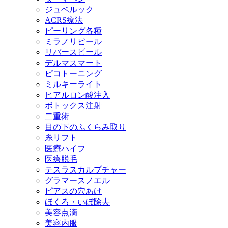
ジュベルック
ACRS療法
ピーリング各種
ミラノリピール
リバースピール
デルマスマート
ピコトーニング
ミルキーライト
ヒアルロン酸注入
ボトックス注射
二重術
目の下のふくらみ取り
糸リフト
医療ハイフ
医療脱毛
テスラスカルプチャー
グラマースノエル
ピアスの穴あけ
ほくろ・いぼ除去
美容点滴
美容内服