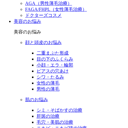
AGA（男性薄毛治療）
FAGA/FHPL（女性薄毛治療）
ドクターズコスメ
美容のお悩み
美容のお悩み
顔と頭皮のお悩み
二重まぶた形成
目の下のふくらみ
小顔・エラ・輪郭
ピアスの穴あけ
シワ・たるみ
女性の薄毛
男性の薄毛
肌のお悩み
シミ・そばかすの治療
肝斑の治療
毛穴・美肌の治療