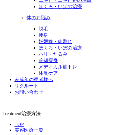
ニキビ・ニキビ跡の治療
ほくろ・いぼの治療
体のお悩み
脱毛
痩身
妊娠線・肉割れ
ほくろ・いぼの治療
ハリ・たるみ
冷却瘦身
メディカル筋トレ
体臭ケア
未成年の患者様へ
リクルート
お問い合わせ
Treatment
治療方法
TOP
美容医療一覧