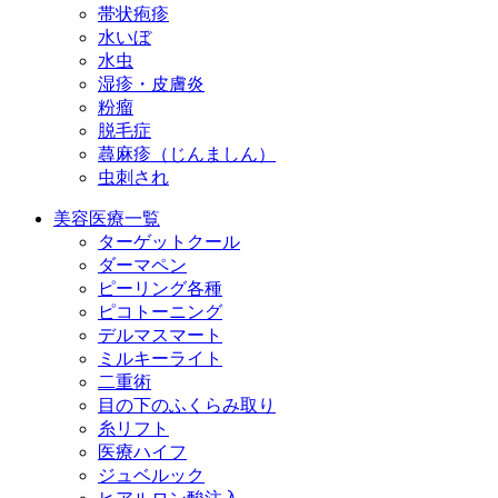
帯状疱疹
水いぼ
水虫
湿疹・皮膚炎
粉瘤
脱毛症
蕁麻疹（じんましん）
虫刺され
美容医療一覧
ターゲットクール
ダーマペン
ピーリング各種
ピコトーニング
デルマスマート
ミルキーライト
二重術
目の下のふくらみ取り
糸リフト
医療ハイフ
ジュベルック