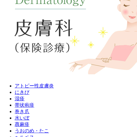
アトピー性皮膚炎
にきび
湿疹
帯状疱疹
巻き爪
水いぼ
蕁麻疹
うおのめ・たこ