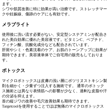
ます。
シワや肌質改善に特に効果が高い治療です。ストレッチマー
クや妊娠線、傷跡のケアにも有効です。
メラブライト
使用後に洗い流す必要がない、安定型システアミンが配合さ
れた美白効果に優れた美容液です。ビタミンC、ペプチド、
フィチン酸、抗酸化成分なども配合されています。
肝斑やシミ・色素沈着のケア、お肌のトーンアップに効果が
期待できます。美容液単体でご自宅用の販売もしておりま
す。
ボトックス
マイクロボトックスは皮膚の浅い層にボツリヌストキシン製
剤を細かく・少量ずつ注入する施術です。 通常のボトック
ス施術とは異なり表情筋への影響が少なく、過剰な皮脂や汗
の分泌を抑えます。
首の縦ジワの改善や毛穴改善効果も期待できます。
Targetcoolを使用することでほぼ無痛のマイクロボトックス