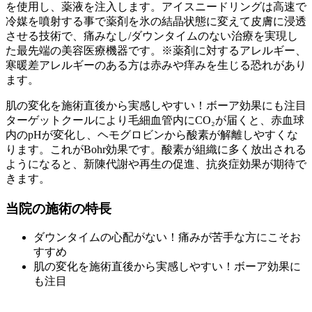
を使用し、薬液を注入します。アイスニードリングは高速で
冷媒を噴射する事で薬剤を氷の結晶状態に変えて皮膚に浸透
させる技術で、痛みなし/ダウンタイムのない治療を実現し
た最先端の美容医療機器です。※薬剤に対するアレルギー、
寒暖差アレルギーのある方は赤みや痒みを生じる恐れがあり
ます。
肌の変化を施術直後から実感しやすい！ボーア効果にも注目
ターゲットクールにより毛細血管内にCO₂が届くと、赤血球
内のpHが変化し、ヘモグロビンから酸素が解離しやすくな
ります。これがBohr効果です。酸素が組織に多く放出される
ようになると、新陳代謝や再生の促進、抗炎症効果が期待で
きます。
当院の施術の特長
ダウンタイムの心配がない！痛みが苦手な方にこそお
すすめ
肌の変化を施術直後から実感しやすい！ボーア効果に
も注目