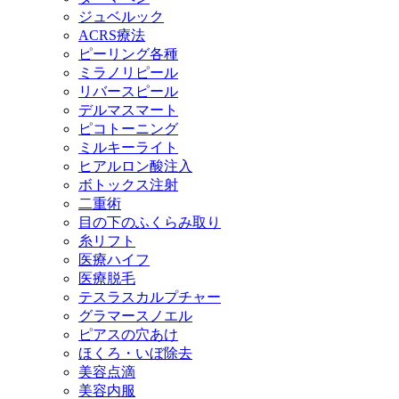
ジュベルック
ACRS療法
ピーリング各種
ミラノリピール
リバースピール
デルマスマート
ピコトーニング
ミルキーライト
ヒアルロン酸注入
ボトックス注射
二重術
目の下のふくらみ取り
糸リフト
医療ハイフ
医療脱毛
テスラスカルプチャー
グラマースノエル
ピアスの穴あけ
ほくろ・いぼ除去
美容点滴
美容内服