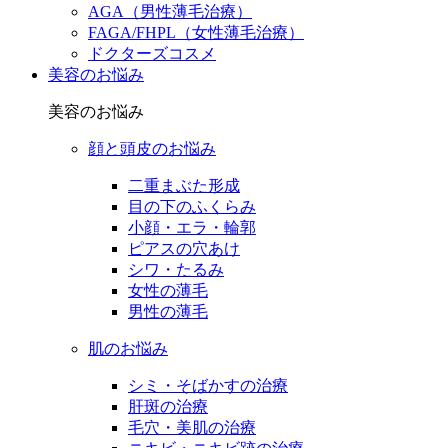
AGA（男性薄毛治療）
FAGA/FHPL（女性薄毛治療）
ドクターズコスメ
美容のお悩み
美容のお悩み
顔と頭皮のお悩み
二重まぶた形成
目の下のふくらみ
小顔・エラ・輪郭
ピアスの穴あけ
シワ・たるみ
女性の薄毛
男性の薄毛
肌のお悩み
シミ・そばかすの治療
肝斑の治療
毛穴・美肌の治療