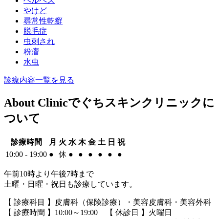
ヘルペス
やけど
尋常性乾癬
脱毛症
虫刺され
粉瘤
水虫
診療内容一覧を見る
About Clinic
でぐちスキンクリニックに
ついて
診療時間
月
火
水
木
金
土
日
祝
10:00 - 19:00
●
休
●
●
●
●
●
●
午前10時より午後7時まで
土曜・日曜・祝日も診療しています。
【 診療科目 】皮膚科（保険診療）・美容皮膚科・美容外科
【 診療時間 】10:00～19:00 【 休診日 】火曜日