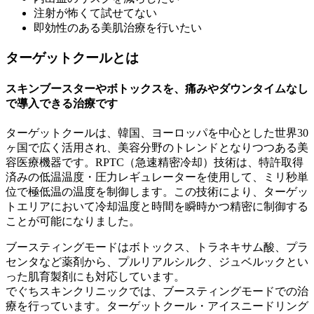
注射が怖くて試せてない
即効性のある美肌治療を行いたい
ターゲットクールとは
スキンブースターやボトックスを、痛みやダウンタイムなし
で導入できる治療です
ターゲットクールは、韓国、ヨーロッパを中心とした世界30
ヶ国で広く活用され、美容分野のトレンドとなりつつある美
容医療機器です。RPTC（急速精密冷却）技術は、特許取得
済みの低温温度・圧力レギュレーターを使用して、ミリ秒単
位で極低温の温度を制御します。この技術により、ターゲッ
トエリアにおいて冷却温度と時間を瞬時かつ精密に制御する
ことが可能になりました。
ブースティングモードはボトックス、トラネキサム酸、プラ
センタなど薬剤から、プルリアルシルク、ジュベルックとい
った肌育製剤にも対応しています。
でぐちスキンクリニックでは、ブースティングモードでの治
療を行っています。ターゲットクール・アイスニードリング