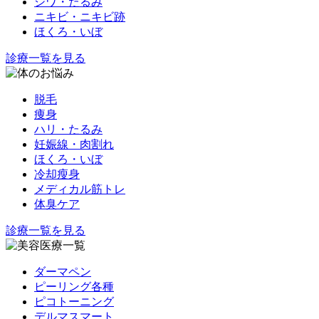
シワ・たるみ
ニキビ・ニキビ跡
ほくろ・いぼ
診療一覧を見る
脱毛
痩身
ハリ・たるみ
妊娠線・肉割れ
ほくろ・いぼ
冷却瘦身
メディカル筋トレ
体臭ケア
診療一覧を見る
ダーマペン
ピーリング各種
ピコトーニング
デルマスマート