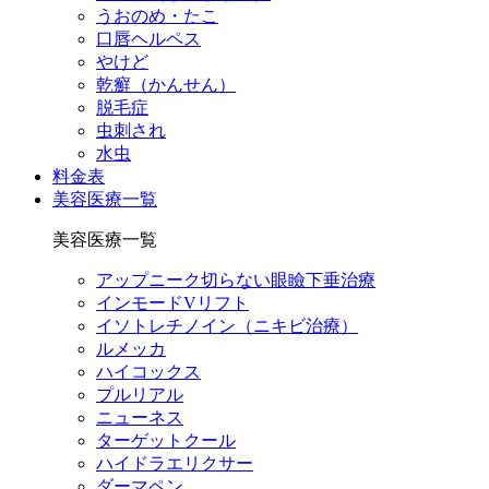
うおのめ・たこ
口唇ヘルペス
やけど
乾癬（かんせん）
脱毛症
虫刺され
水虫
料金表
美容医療一覧
美容医療一覧
アップニーク切らない眼瞼下垂治療
インモードVリフト
イソトレチノイン（ニキビ治療）
ルメッカ
ハイコックス
プルリアル
ニューネス
ターゲットクール
ハイドラエリクサー
ダーマペン