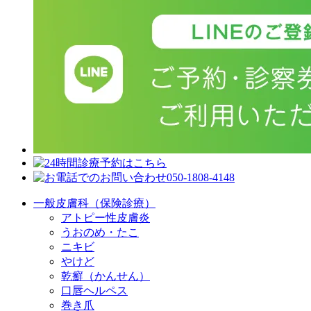
一般皮膚科（保険診療）
アトピー性皮膚炎
うおのめ・たこ
ニキビ
やけど
乾癬（かんせん）
口唇ヘルペス
巻き爪