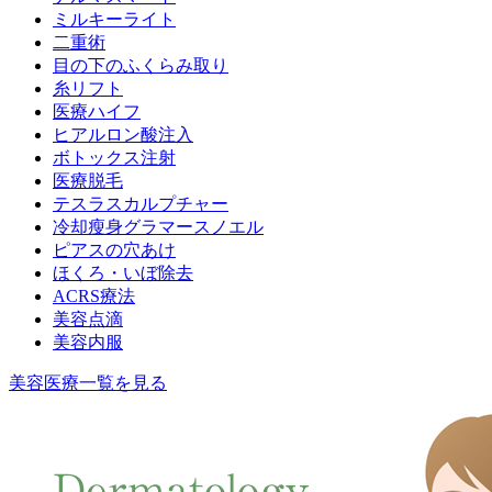
ミルキーライト
二重術
目の下のふくらみ取り
糸リフト
医療ハイフ
ヒアルロン酸注入
ボトックス注射
医療脱毛
テスラスカルプチャー
冷却瘦身グラマースノエル
ピアスの穴あけ
ほくろ・いぼ除去
ACRS療法
美容点滴
美容内服
美容医療一覧を見る